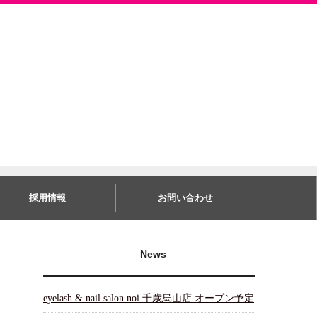
採用情報
お問い合わせ
News
eyelash & nail salon noi 千歳烏山店 オープン予定