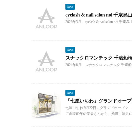
News
eyelash & nail salon noi
2026年3月 eyelash & nail salon noi
News
スナックロマンチック 千歳船橋
2024年8月 スナックロマンチック 千歳
News
「七厘いちわ」グランドオープ
七厘いちわ 9月22日にグランドオープ
て創業60年の業者さんから、鮮度、味共に