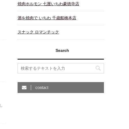
焼肉ホルモン 七厘いちわ豪徳寺店
酒を焼肉で いちわ 千歳船橋本店
スナック ロマンチック
Search
contact
し