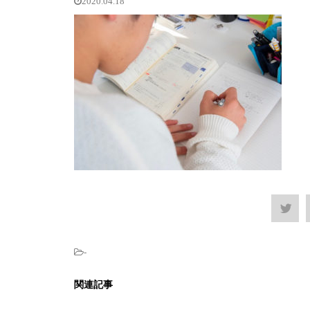
2020.04.18
-
関連記事