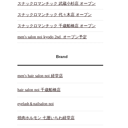
スナックロマンチック 武蔵小杉店 オープン
スナックロマンチック 代々木店 オープン
スナックロマンチック 千歳船橋店 オープン
men's salon noi kyodo 2nd. オープン予定
Brand
men's hair salon noi 経堂店
hair salon noi 千歳船橋店
eyelash＆nailsalon noi
焼肉ホルモン 七厘いちわ経堂店