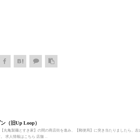
ープン（旧Up Loop）
歳船橋駅北口、【丸亀製麺とすき家】の間の商店街を進み、【郵便局】に突き当たりましたら、左
求人情報はこちら 店舗 ...