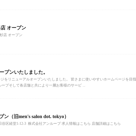
店 オープン
小杉店 オープン
ープンいたしました。
ジをリニューアルオープンいたしました。 皆さまに使いやすいホームページを目
ープそして各店舗と共により一層お客様のサービ ...
ープン（旧men's salon dot. tokyo）
住所：東京都世田谷区経堂1-12-3 株式会社アンループ 求人情報はこちら 店舗詳細はこちら