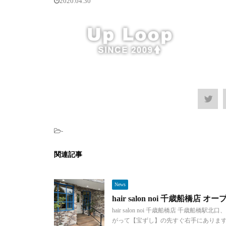
2020.04.30
-
関連記事
News
hair salon noi 千歳船橋店 オ
hair salon noi 千歳船橋店 千
がって【宝ずし】の先すぐ右手にあります。 