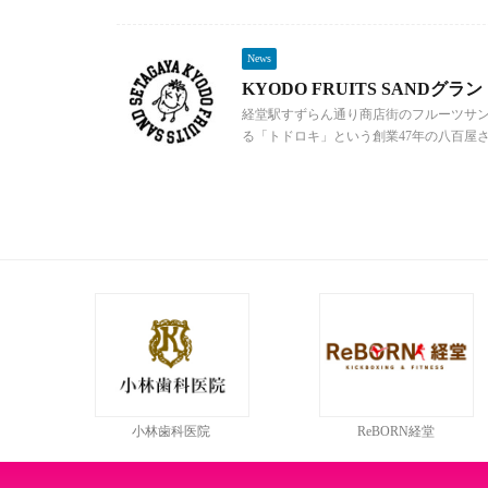
News
KYODO FRUITS SANDグ
経堂駅すずらん通り商店街のフルーツサン
る「トドロキ」という創業47年の八百屋さん
小林歯科医院
ReBORN経堂