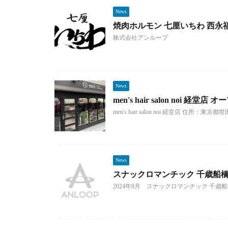
News
焼肉ホルモン 七厘いちわ 西永
株式会社アンループ
News
men's hair salon noi 経堂店 オ
men's hair salon noi 経堂店 
News
スナックロマンチック 千歳船橋
2024年8月 スナックロマンチック 千歳