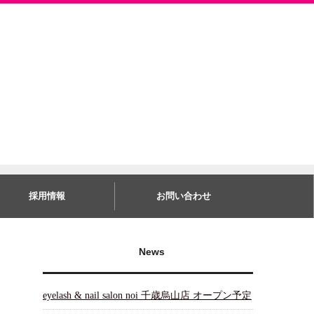
採用情報
お問い合わせ
News
eyelash & nail salon noi 千歳烏山店 オープン予定